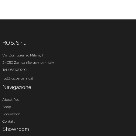
RO.S. S.r.l.
Via Don Lorenzo Milani, 1
24050 Zanica (Bergamo) – Italy
Tel. 035.670299
ros@ros.bergamo.it
Navigazione
About Ros
Shop
Showroom
Contatti
Showroom