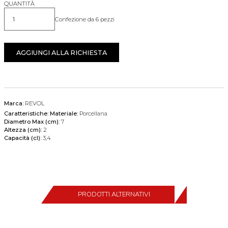
QUANTITÀ
Confezione da 6 pezzi
Quantità
AGGIUNGI ALLA RICHIESTA
Marca:
REVOL
Caratteristiche:
Materiale:
Porcellana
Diametro Max (cm):
7
Altezza (cm):
2
Capacità (cl):
3,4
PRODOTTI ALTERNATIVI