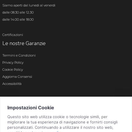
Siamo aperti dal lunedì al venerdì
dalle 08.30 alle 12.30
dalle 14.00 alle 18.00
Certificazioni
Le nostre Garanzie
Termini e Condizioni
Privacy Policy
Cookie Policy
Aggiorna Consensi
Accessibilità
© 2026 Tutti i diritti riservati · P.iva e c.f. 01496180165 · Iscr. registro imprese di
Bergamo n. 01496180165 · Capitale Sociale i.v. € 800.000,00