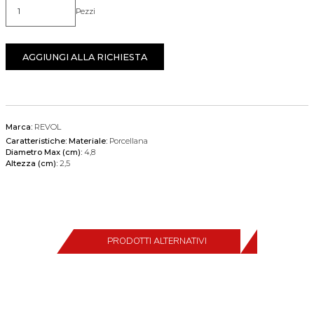
Pezzi
Quantità
AGGIUNGI ALLA RICHIESTA
Marca:
REVOL
Caratteristiche:
Materiale:
Porcellana
Diametro Max (cm):
4,8
Altezza (cm):
2,5
PRODOTTI ALTERNATIVI