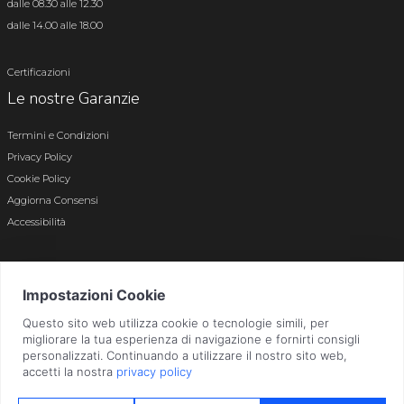
dalle 08.30 alle 12.30
dalle 14.00 alle 18.00
Certificazioni
Le nostre Garanzie
Termini e Condizioni
Privacy Policy
Cookie Policy
Aggiorna Consensi
Accessibilità
© 2026 Tutti i diritti riservati · P.iva e c.f. 01496180165 · Iscr. registro imprese di
Bergamo n. 01496180165 · Capitale Sociale i.v. € 800.000,00