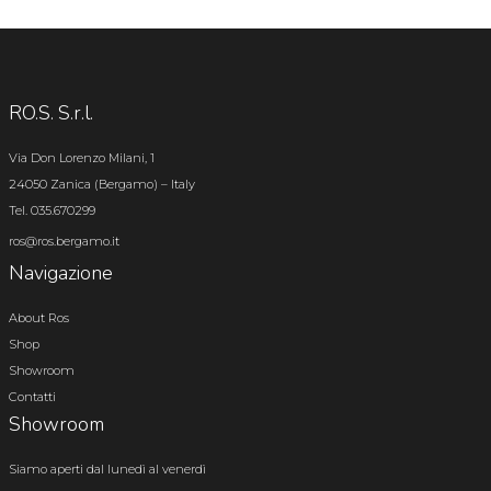
RO.S. S.r.l.
Via Don Lorenzo Milani, 1
24050 Zanica (Bergamo) – Italy
Tel. 035.670299
ros@ros.bergamo.it
Navigazione
About Ros
Shop
Showroom
Contatti
Showroom
Siamo aperti dal lunedì al venerdì