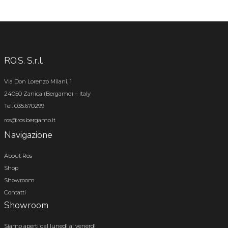
RO.S. S.r.l.
Via Don Lorenzo Milani, 1
24050 Zanica (Bergamo) – Italy
Tel. 035.670299
ros@ros.bergamo.it
Navigazione
About Ros
Shop
Showroom
Contatti
Showroom
Siamo aperti dal lunedì al venerdì