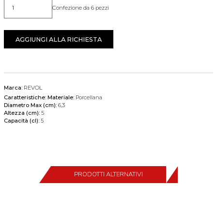
Confezione da 6 pezzi
Quantità
AGGIUNGI ALLA RICHIESTA
Marca:
REVOL
Caratteristiche:
Materiale:
Porcellana
Diametro Max (cm):
6,3
Altezza (cm):
5
Capacità (cl):
5
PRODOTTI ALTERNATIVI