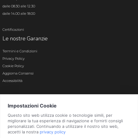
dalle 08.30 alle 12.30
dalle 14.00 alle 18.00
Certificazioni
Le nostre Garanzie
Termini e Condizioni
Privacy Policy
Cookie Policy
Aggiorna Consensi
Accessibilità
© 2026 Tutti i diritti riservati · P.iva e c.f. 01496180165 · Iscr. registro imprese di
Bergamo n. 01496180165 · Capitale Sociale i.v. € 800.000,00