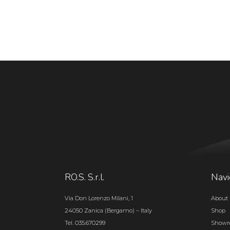
RO.S. S.r.l.
Navi
Via Don Lorenzo Milani, 1
About 
24050 Zanica (Bergamo) – Italy
Shop
Tel. 035.670299
Show