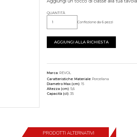
Aggiungi un tocco di classe alla tua tavol
QUANTITÀ
Confezione da 6 pezzi
Quantità
AGGIUNGI ALLA RICHIESTA
Marca:
REVOL
Caratteristiche:
Materiale:
Porcellana
Diametro Max (cm):
15
Altezza (cm):
5,6
Capacità (cl):
35
PRODOTTI ALTERNATIVI