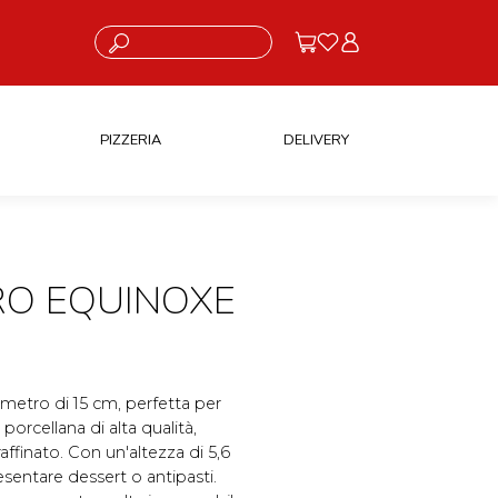
Cosa stai cercando?
PIZZERIA
DELIVERY
RO EQUINOXE
metro di 15 cm, perfetta per
porcellana di alta qualità,
affinato. Con un'altezza di 5,6
esentare dessert o antipasti.