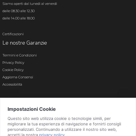
Siamo aperti dal lunedì al venerdì
dalle 08.30 alle 12.30
dalle 14.00 alle 18.00
Certificazioni
Le nostre Garanzie
Termini e Condizioni
Privacy Policy
Cookie Policy
Aggiorna Consensi
Accessibilità
© 2026 Tutti i diritti riservati · P.iva e c.f. 01496180165 · Iscr. registro imprese di
Bergamo n. 01496180165 · Capitale Sociale i.v. € 800.000,00