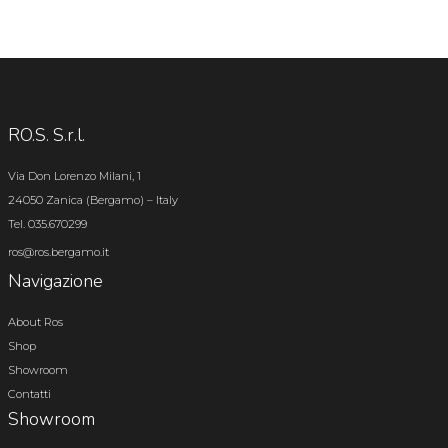
RO.S. S.r.l.
Via Don Lorenzo Milani, 1
24050 Zanica (Bergamo) – Italy
Tel. 035.670299
ros@ros.bergamo.it
Navigazione
About Ros
Shop
Showroom
Contatti
Showroom