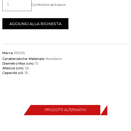
Confezione da 6 pezzi
Quantità
AGGIUNGI ALLA RICHIESTA
Marca:
REVOL
Caratteristiche:
Materiale:
Porcellana
Diametro Max (cm):
15
Altezza (cm):
5,6
Capacità (cl):
35
PRODOTTI ALTERNATIVI