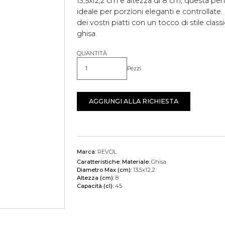
13,5x12,2 cm e altezza di 8 cm, questa pent
ideale per porzioni eleganti e controllate
dei vostri piatti con un tocco di stile class
ghisa.
QUANTITÀ
Pezzi
Quantità
AGGIUNGI ALLA RICHIESTA
Marca:
REVOL
Caratteristiche:
Materiale:
Ghisa
Diametro Max (cm):
13,5x12,2
Altezza (cm):
8
Capacità (cl):
45