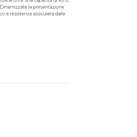
olina offre una capacità di 45 cl,
. Dinamizzate la presentazione
ico e resistenza assicurata dalla