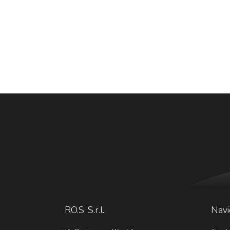
RO.S. S.r.l.
Navi