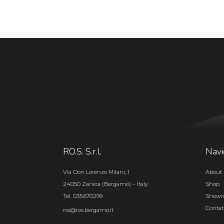
RO.S. S.r.l.
Navi
Via Don Lorenzo Milani, 1
About 
24050 Zanica (Bergamo) – Italy
Shop
Tel. 035.670299
Show
Contat
ros@ros.bergamo.it