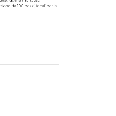
, questi guanti monouso
ione da 100 pezzi, ideali per la