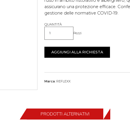
l'uso in ambito ristorativo e alberghiero
assicurano una protezione efficace. Confez
gestione delle normative COVID-19.
QUANTITÀ
Pezzi
Quantità
AGGIUNGI ALLA RICHIESTA
Marca:
REFLEXX
PRODOTTI ALTERNATIVI