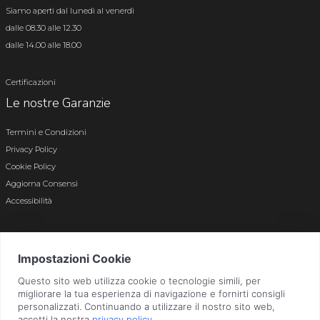
Siamo aperti dal lunedì al venerdì
dalle 08.30 alle 12.30
dalle 14.00 alle 18.00
Certificazioni
Le nostre Garanzie
Termini e Condizioni
Privacy Policy
Cookie Policy
Aggiorna Consensi
Accessibilità
© 2026 Tutti i diritti riservati · P.iva e c.f. 01496180165 · Iscr. registro imprese di
Bergamo n. 01496180165 · Capitale Sociale i.v. € 800.000,00