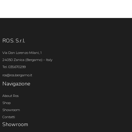
RO.S. S.r.l.
Via Don Lorenzo Milani, 1
24050 Zanica (Bergamo) – Italy
Tel. 035.670299
ros@ros.bergamo.it
Navigazione
About Ros
Shop
Showroom
Contatti
Showroom