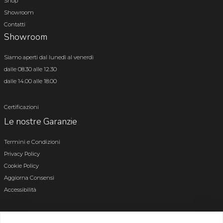
Shop
Showroom
Contatti
Showroom
Siamo aperti dal lunedì al venerdì
dalle 08.30 alle 12.30
dalle 14.00 alle 18.00
Certificazioni
Le nostre Garanzie
Termini e Condizioni
Privacy Policy
Cookie Policy
Aggiorna Consensi
Accessibilità