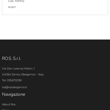
Cod.: MIP102
scopri
RO.S. S.r.l.
Via Don Lorenzo Milani, 1
24050 Zanica (Bergamo) – Italy
Tel. 035.670299
ros@ros.bergamo.it
Navigazione
About Ros