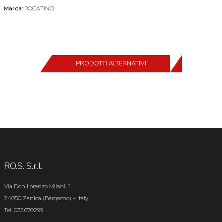
Marca:
POCATINO
PRODOTTI ALTERNATIVI
RO.S. S.r.l.
Via Don Lorenzo Milani, 1
24050 Zanica (Bergamo) – Italy
Tel. 035.670299