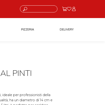
Cosa stai cercando?
PIZZERIA
DELIVERY
L PINTI
i, ideale per professionisti della
qualità, ha un diametro di 14 cm e