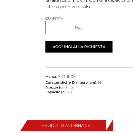
un'altezza di 11,2 cm. Con una capacità di 1,
latte o preparare salse.
QUANTITÀ
Pezzi
Quantità
AGGIUNGI ALLA RICHIESTA
Marca:
PINTI INOX
Caratteristiche:
Diametro (cm):
14
Altezza (cm):
11,2
Capacità (cl):
1,5
PRODOTTI ALTERNATIVI