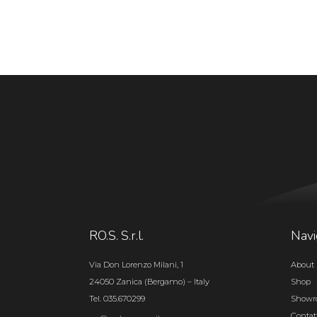
RO.S. S.r.l.
Navi
Via Don Lorenzo Milani, 1
About 
24050 Zanica (Bergamo) – Italy
Shop
Tel. 035.670299
Show
Contat