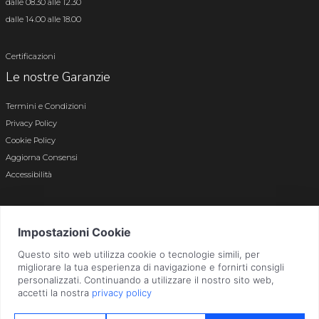
dalle 08.30 alle 12.30
dalle 14.00 alle 18.00
Certificazioni
Le nostre Garanzie
Termini e Condizioni
Privacy Policy
Cookie Policy
Aggiorna Consensi
Accessibilità
© 2026 Tutti i diritti riservati · P.iva e c.f. 01496180165 · Iscr. registro imprese di
Bergamo n. 01496180165 · Capitale Sociale i.v. € 800.000,00