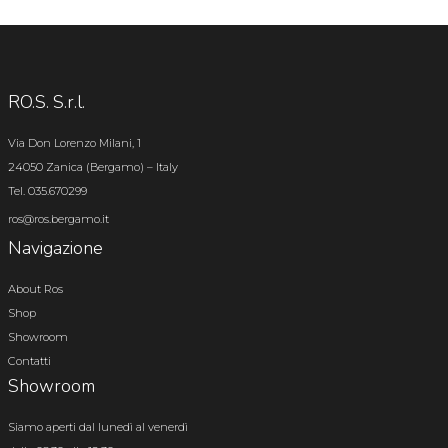
RO.S. S.r.l.
Via Don Lorenzo Milani, 1
24050 Zanica (Bergamo) – Italy
Tel. 035.670299
ros@ros.bergamo.it
Navigazione
About Ros
Shop
Showroom
Contatti
Showroom
Siamo aperti dal lunedì al venerdì