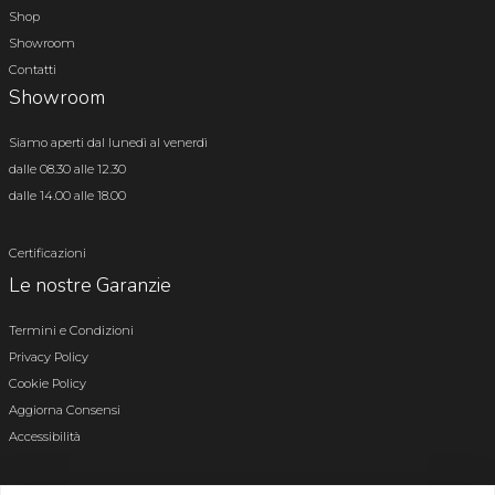
Shop
Showroom
Contatti
Showroom
Siamo aperti dal lunedì al venerdì
dalle 08.30 alle 12.30
dalle 14.00 alle 18.00
Certificazioni
Le nostre Garanzie
Termini e Condizioni
Privacy Policy
Cookie Policy
Aggiorna Consensi
Accessibilità