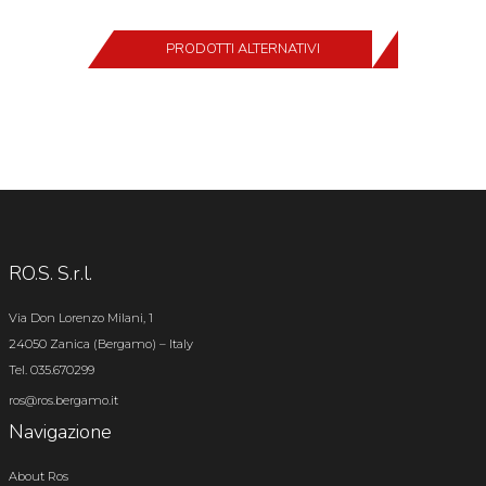
PRODOTTI ALTERNATIVI
RO.S. S.r.l.
Via Don Lorenzo Milani, 1
24050 Zanica (Bergamo) – Italy
Tel. 035.670299
ros@ros.bergamo.it
Navigazione
About Ros