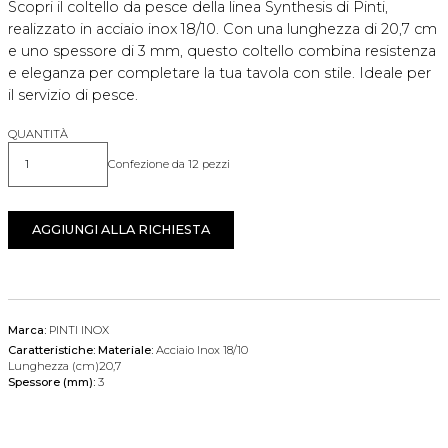
Scopri il coltello da pesce della linea Synthesis di Pinti,
realizzato in acciaio inox 18/10. Con una lunghezza di 20,7 cm
e uno spessore di 3 mm, questo coltello combina resistenza
e eleganza per completare la tua tavola con stile. Ideale per
il servizio di pesce.
QUANTITÀ
Confezione da 12 pezzi
Quantità
AGGIUNGI ALLA RICHIESTA
Marca:
PINTI INOX
Caratteristiche:
Materiale:
Acciaio Inox 18/10
Lunghezza (cm)20,7
Spessore (mm):
3