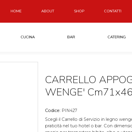
HOME
ABOUT
SHOP
CONTATTI
CUCINA
BAR
CATERING
CARRELLO APPOG
WENGE' Cm71x46
Codice:
PIN427
Scegli il Carrello di Servizio in legno we
praticità nel tuo hotel o bar. Con dimensi