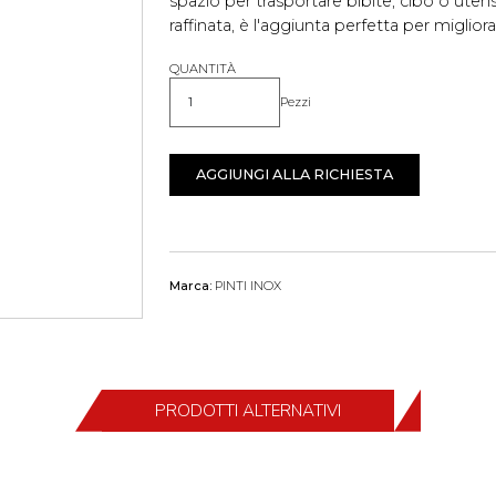
spazio per trasportare bibite, cibo o utens
raffinata, è l'aggiunta perfetta per migliorar
QUANTITÀ
Pezzi
Quantità
AGGIUNGI ALLA RICHIESTA
Marca:
PINTI INOX
PRODOTTI ALTERNATIVI