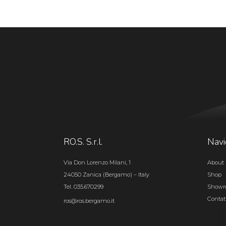
RO.S. S.r.l.
Navi
Via Don Lorenzo Milani, 1
About 
24050 Zanica (Bergamo) – Italy
Shop
Tel. 035.670299
Show
Contat
ros@ros.bergamo.it