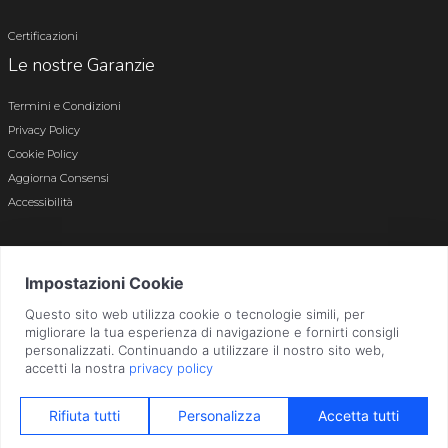
Certificazioni
Le nostre Garanzie
Termini e Condizioni
Privacy Policy
Cookie Policy
Aggiorna Consensi
Accessibilità
© 2026 Tutti i diritti riservati · P.iva e c.f. 01496180165 · Iscr. registro imprese di
Bergamo n. 01496180165 · Capitale Sociale i.v. € 800.000,00