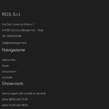
RO.S. S.r.l.
Via Don Lorenzo Milani, 1
24050 Zanica (Bergamo) – Italy
Tel. 035.670299
ros@ros.bergamo.it
Navigazione
About Ros
Shop
Showroom
Contatti
Showroom
Siamo aperti dal lunedì al venerdì
dalle 08.30 alle 12.30
dalle 14.00 alle 18.00