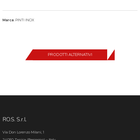
Marca:
PINTI INOX
PRODOTTI ALTERNATIVI
RO.S. S.r.l.
Via Don Lorenzo Milani, 1
24050 Zanica (Bergamo) – Italy