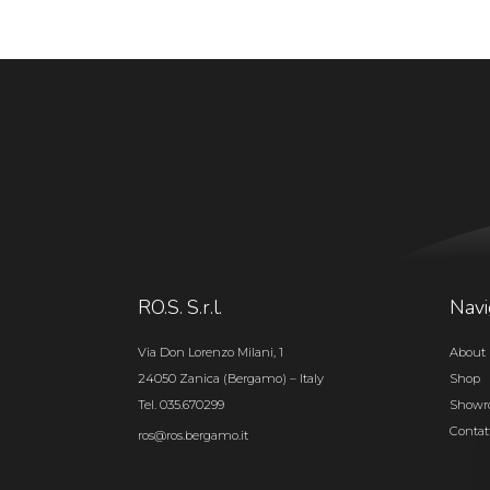
RO.S. S.r.l.
Navi
Via Don Lorenzo Milani, 1
About 
24050 Zanica (Bergamo) – Italy
Shop
Tel. 035.670299
Show
Contat
ros@ros.bergamo.it