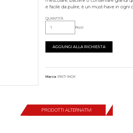
mescolare, battere o conservare grandi qu
e facile da pulire, è un must-have in ogni 
QUANTITÀ
Pezzi
Quantità
AGGIUNGI ALLA RICHIESTA
Marca:
PINTI INOX
PRODOTTI ALTERNATIVI