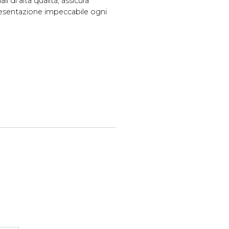
li di alta qualità, assicura
presentazione impeccabile ogni