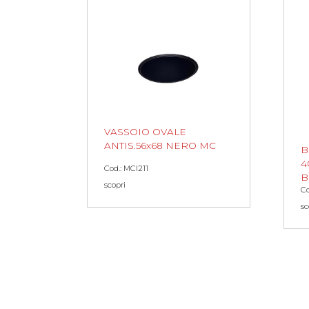
VASSOIO OVALE
ANTIS.56x68 NERO MC
B
4
Cod.: MCI211
B
scopri
Co
sc