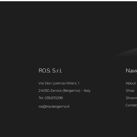
RO.S. S.r.l.
Navi
Via Don Lorenzo Milani, 1
About 
24050 Zanica (Bergamo) – Italy
Shop
Tel. 035.670299
Show
Contat
ros@ros.bergamo.it