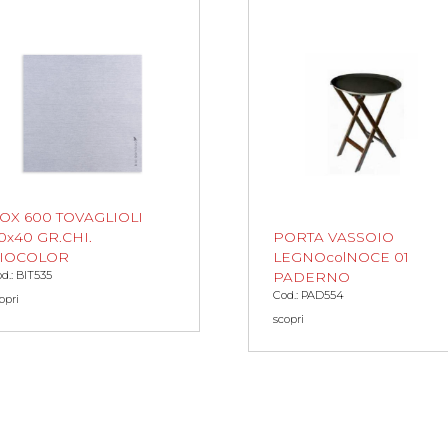
OX 600 TOVAGLIOLI
0x40 GR.CHI.
PORTA VASSOIO
IOCOLOR
LEGNOcolNOCE 01
d.: BIT535
PADERNO
Cod.: PAD554
opri
scopri