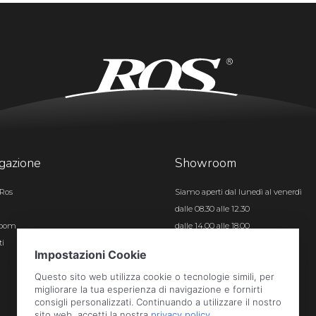
gazione
Showroom
Ros
Siamo aperti dal lunedì al venerdì
dalle 08.30 alle 12.30
room
dalle 14.00 alle 18.00
ti
Certificazioni