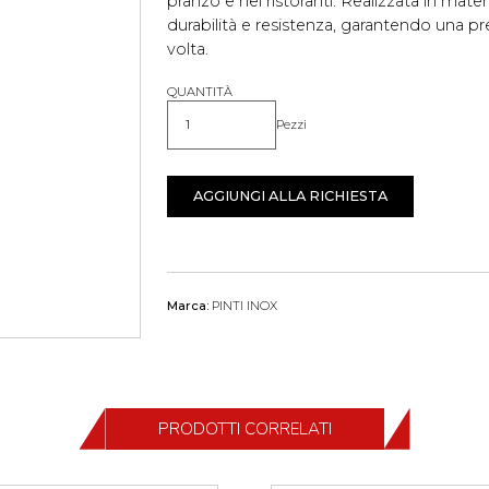
pranzo e nei ristoranti. Realizzata in materia
durabilità e resistenza, garantendo una 
volta.
QUANTITÀ
Pezzi
Quantità
AGGIUNGI ALLA RICHIESTA
Marca:
PINTI INOX
PRODOTTI CORRELATI