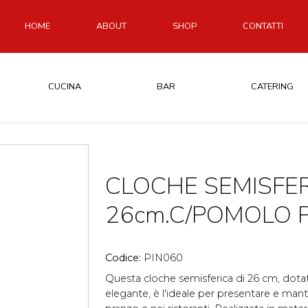
HOME
ABOUT
SHOP
CONTATTI
CUCINA
BAR
CATERING
CLOCHE SEMISFE
26cm.C/POMOLO P
Codice:
PIN060
Questa cloche semisferica di 26 cm, dotat
elegante, è l'ideale per presentare e manten