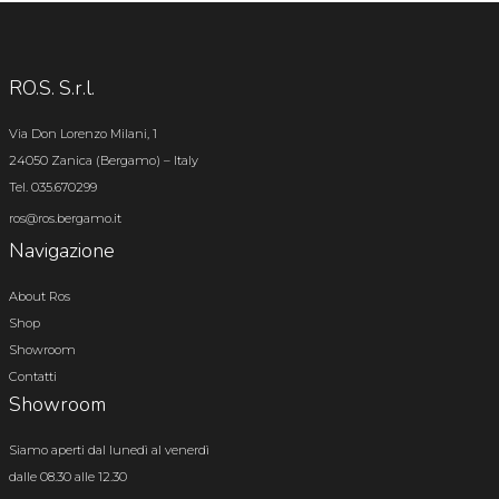
RO.S. S.r.l.
Via Don Lorenzo Milani, 1
24050 Zanica (Bergamo) – Italy
Tel. 035.670299
ros@ros.bergamo.it
Navigazione
About Ros
Shop
Showroom
Contatti
Showroom
Siamo aperti dal lunedì al venerdì
dalle 08.30 alle 12.30