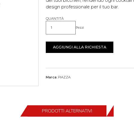
dei tuoi bicchieri, rendendo ogni cocktail 
design professionale per il tuo bar.
QUANTITÀ
Pezzi
Quantità
AGGIUNGI ALLA RICHIESTA
Marca:
PIAZZA
PRODOTTI ALTERNATIVI