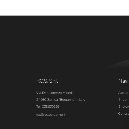
RO.S. S.r.l.
Navi
Via Don Lorenzo Milani, 1
About 
24050 Zanica (Bergamo) – Italy
Shop
Tel. 035.670299
Show
Contat
ros@ros.bergamo.it