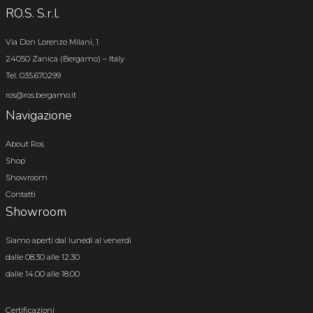
RO.S. S.r.l.
Via Don Lorenzo Milani, 1
24050 Zanica (Bergamo) – Italy
Tel. 035.670299
ros@ros.bergamo.it
Navigazione
About Ros
Shop
Showroom
Contatti
Showroom
Siamo aperti dal lunedì al venerdì
dalle 08.30 alle 12.30
dalle 14.00 alle 18.00
Certificazioni