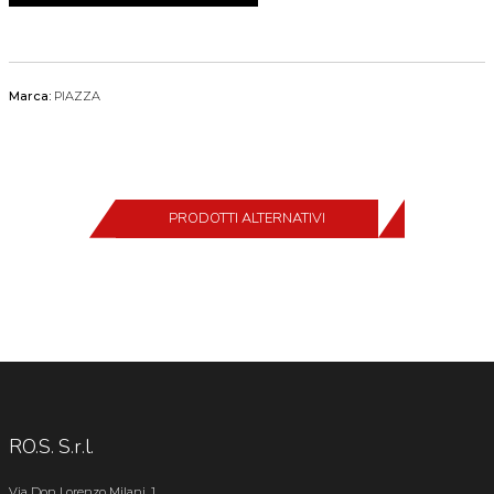
Marca:
PIAZZA
PRODOTTI ALTERNATIVI
RO.S. S.r.l.
Via Don Lorenzo Milani, 1