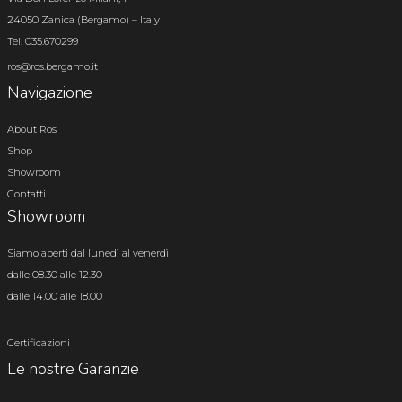
24050 Zanica (Bergamo) – Italy
Tel. 035.670299
ros@ros.bergamo.it
Navigazione
About Ros
Shop
Showroom
Contatti
Showroom
Siamo aperti dal lunedì al venerdì
dalle 08.30 alle 12.30
dalle 14.00 alle 18.00
Certificazioni
Le nostre Garanzie