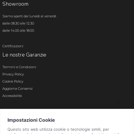
Showroom
Siamo aperti dal lunedì al venerdì
dalle 08.30 alle 12.30
dalle 14.00 alle 18.00
Certificazioni
Le nostre Garanzie
Termini e Condizioni
Privacy Policy
Cookie Policy
Aggiorna Consensi
Accessibilità
© 2026 Tutti i diritti riservati · P.iva e c.f. 01496180165 · Iscr. registro imprese di
Bergamo n. 01496180165 · Capitale Sociale i.v. € 800.000,00