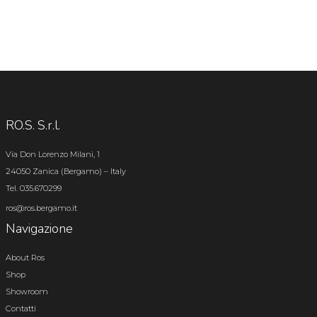
RO.S. S.r.l.
Via Don Lorenzo Milani, 1
24050 Zanica (Bergamo) – Italy
Tel. 035.670299
ros@ros.bergamo.it
Navigazione
About Ros
Shop
Showroom
Contatti