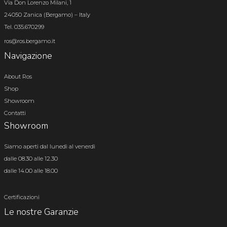
Via Don Lorenzo Milani, 1
24050 Zanica (Bergamo) – Italy
Tel. 035.670299
ros@ros.bergamo.it
Navigazione
About Ros
Shop
Showroom
Contatti
Showroom
Siamo aperti dal lunedì al venerdì
dalle 08.30 alle 12.30
dalle 14.00 alle 18.00
Certificazioni
Le nostre Garanzie