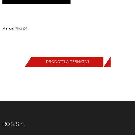
Marca:
PIAZZA
PRODOTTI ALTERNATIVI
RO.S. S.r.l.