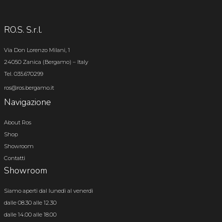
RO.S. S.r.l.
Via Don Lorenzo Milani, 1
24050 Zanica (Bergamo) – Italy
Tel. 035.670299
ros@ros.bergamo.it
Navigazione
About Ros
Shop
Showroom
Contatti
Showroom
Siamo aperti dal lunedì al venerdì
dalle 08.30 alle 12.30
dalle 14.00 alle 18.00