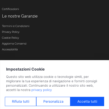
Certificazioni
Le nostre Garanzie
Termini e Condizioni
Privacy Policy
Cookie Policy
Aggiorna Consensi
Accessibilità
© 2026 Tutti i diritti riservati · P.iva e c.f. 01496180165 · Iscr. registro imprese di
Bergamo n. 01496180165 · Capitale Sociale i.v. € 800.000,00