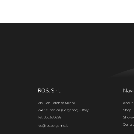
RO.S. S.r.l.
Navi
Via Don Lorenzo Milani, 1
About 
24050 Zanica (Bergamo) – Italy
Shop
Tel. 035.670299
Show
Contat
ros@ros.bergamo.it