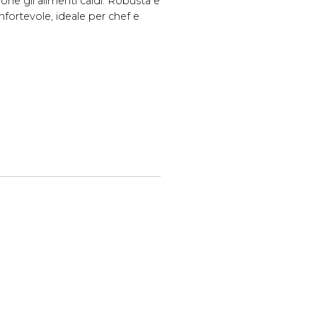
ione gli alimenti caldi. Robusta e
nfortevole, ideale per chef e