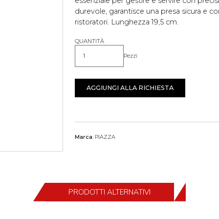
essenziale per gestire e servire con precis
durevole, garantisce una presa sicura e co
ristoratori. Lunghezza 19,5 cm.
QUANTITÀ
Pezzi
Quantità
AGGIUNGI ALLA RICHIESTA
Marca:
PIAZZA
PRODOTTI ALTERNATIVI