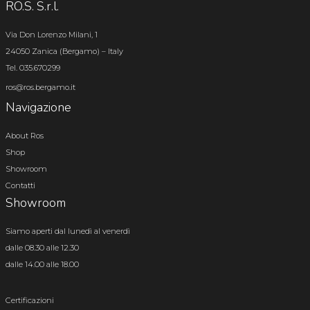
RO.S. S.r.l.
Via Don Lorenzo Milani, 1
24050 Zanica (Bergamo) – Italy
Tel. 035.670299
ros@ros.bergamo.it
Navigazione
About Ros
Shop
Showroom
Contatti
Showroom
Siamo aperti dal lunedì al venerdì
dalle 08.30 alle 12.30
dalle 14.00 alle 18.00
Certificazioni