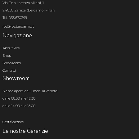
Via Don Lorenzo Milani, 1
24050 Zanica (Bergamo) – Italy
Tel. 035.670299
ros@ros.bergamo.it
Navigazione
About Ros
Shop
Showroom
Contatti
Showroom
Siamo aperti dal lunedì al venerdì
dalle 08.30 alle 12.30
dalle 14.00 alle 18.00
Certificazioni
Le nostre Garanzie