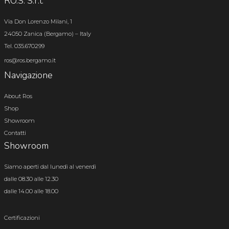
RO.S. S.r.l.
Via Don Lorenzo Milani, 1
24050 Zanica (Bergamo) – Italy
Tel. 035.670299
ros@ros.bergamo.it
Navigazione
About Ros
Shop
Showroom
Contatti
Showroom
Siamo aperti dal lunedì al venerdì
dalle 08.30 alle 12.30
dalle 14.00 alle 18.00
Certificazioni