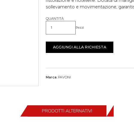
ristorazione e hotellerie. Dotata di manigl
sollevamento e movimentazione, garantisce
QUANTITÀ
Pezzi
Quantità
AGGIUNGI ALLA RICHIESTA
Marca:
PAVONI
PRODOTTI ALTERNATIVI