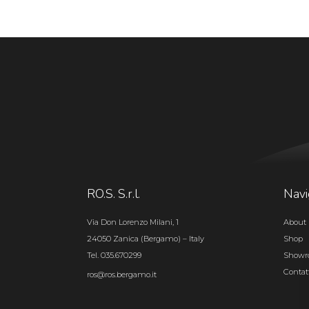
RO.S. S.r.l.
Navi
Via Don Lorenzo Milani, 1
About 
24050 Zanica (Bergamo) – Italy
Shop
Tel. 035.670299
Show
Contat
ros@ros.bergamo.it