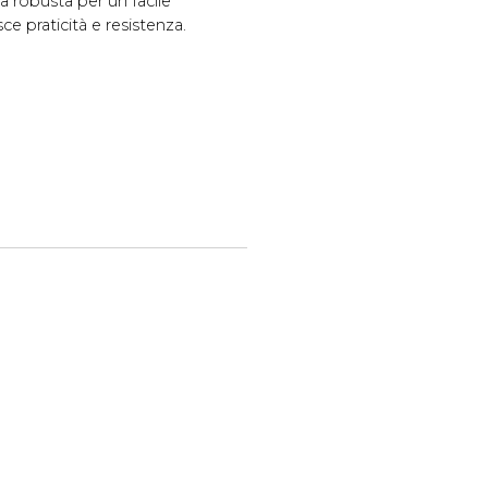
ia robusta per un facile
 praticità e resistenza.