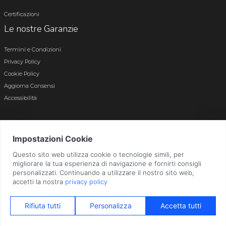
Certificazioni
Le nostre Garanzie
Termini e Condizioni
Privacy Policy
Cookie Policy
Aggiorna Consensi
Accessibilità
© 2026 Tutti i diritti riservati · P.iva e c.f. 01496180165 · Iscr. registro imprese di
Bergamo n. 01496180165 · Capitale Sociale i.v. € 800.000,00