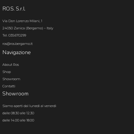
RO.S. S.r.l.
Via Don Lorenzo Milani, 1
24050 Zanica (Bergamo) – Italy
Tel. 035.670299
ros@ros.bergamo.it
Navigazione
About Ros
Shop
Showroom
Contatti
Showroom
Siamo aperti dal lunedì al venerdì
dalle 08.30 alle 12.30
dalle 14.00 alle 18.00