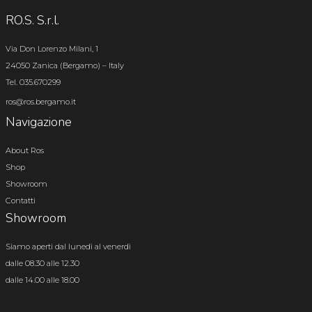
RO.S. S.r.l.
Via Don Lorenzo Milani, 1
24050 Zanica (Bergamo) – Italy
Tel. 035.670299
ros@ros.bergamo.it
Navigazione
About Ros
Shop
Showroom
Contatti
Showroom
Siamo aperti dal lunedì al venerdì
dalle 08.30 alle 12.30
dalle 14.00 alle 18.00