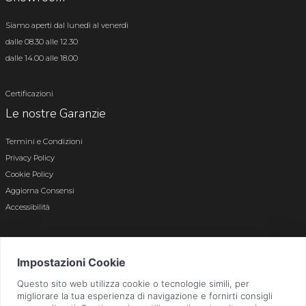
Siamo aperti dal lunedì al venerdì
dalle 08.30 alle 12.30
dalle 14.00 alle 18.00
Certificazioni
Le nostre Garanzie
Termini e Condizioni
Privacy Policy
Cookie Policy
Aggiorna Consensi
Accessibilità
© 2026 Tutti i diritti riservati · P.iva e c.f. 01496180165 · Iscr. registro imprese di
Bergamo n. 01496180165 · Capitale Sociale i.v. € 800.000,00