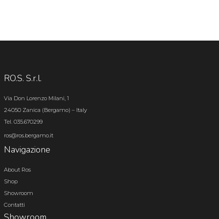
RO.S. S.r.l.
Via Don Lorenzo Milani, 1
24050 Zanica (Bergamo) – Italy
Tel. 035.670299
ros@ros.bergamo.it
Navigazione
About Ros
Shop
Showroom
Contatti
Showroom