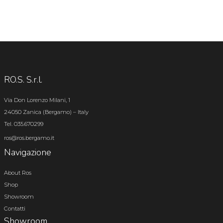
RO.S. S.r.l.
Via Don Lorenzo Milani, 1
24050 Zanica (Bergamo) – Italy
Tel. 035.670299
ros@ros.bergamo.it
Navigazione
About Ros
Shop
Showroom
Contatti
Showroom