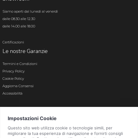
Siamo aperti dal lunedì al venerdì
dalle 08.30 alle 12.30
dalle 14.00 alle 18.00
Certificazioni
Le nostre Garanzie
Termini e Condizioni
Privacy Policy
Cookie Policy
Aggiorna Consensi
Accessibilità
© 2026 Tutti i diritti riservati · P.iva e c.f. 01496180165 · Iscr. registro imprese di
Bergamo n. 01496180165 · Capitale Sociale i.v. € 800.000,00