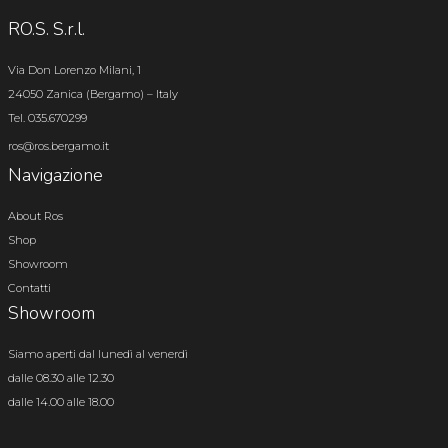
RO.S. S.r.l.
Via Don Lorenzo Milani, 1
24050 Zanica (Bergamo) – Italy
Tel. 035.670299
ros@ros.bergamo.it
Navigazione
About Ros
Shop
Showroom
Contatti
Showroom
Siamo aperti dal lunedì al venerdì
dalle 08.30 alle 12.30
dalle 14.00 alle 18.00