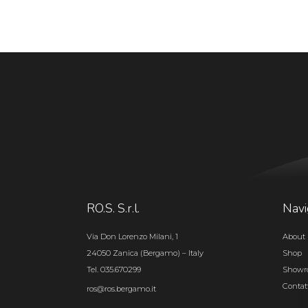
RO.S. S.r.l.
Navi
Via Don Lorenzo Milani, 1
About 
24050 Zanica (Bergamo) – Italy
Shop
Tel. 035.670299
Show
Contat
ros@ros.bergamo.it