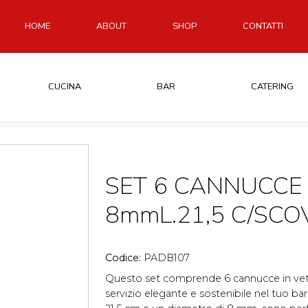
HOME
ABOUT
SHOP
CONTATTI
CUCINA
BAR
CATERING
SET 6 CANNUCCE
8mmL.21,5 C/SCOV
Codice:
PADB107
Questo set comprende 6 cannucce in vetro
servizio elegante e sostenibile nel tuo ba