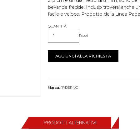
21,5 cm e un diametro di 8 mm, sono perf
bevande fredde. Incluso troverai anche un
facile e veloce. Prodotto della Linea Pad
QUANTITÀ
Pezzi
Quantità
AGGIUNGI ALLA RICHIESTA
Marca:
PADERNO
PRODOTTI ALTERNATIVI