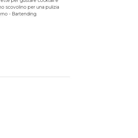
ette per gustare cocktail e
o scovolino per una pulizia
erno - Bartending.