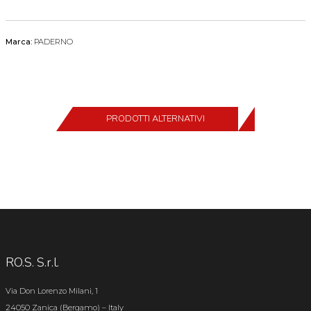
Marca:
PADERNO
PRODOTTI ALTERNATIVI
RO.S. S.r.l.
Via Don Lorenzo Milani, 1
24050 Zanica (Bergamo) – Italy