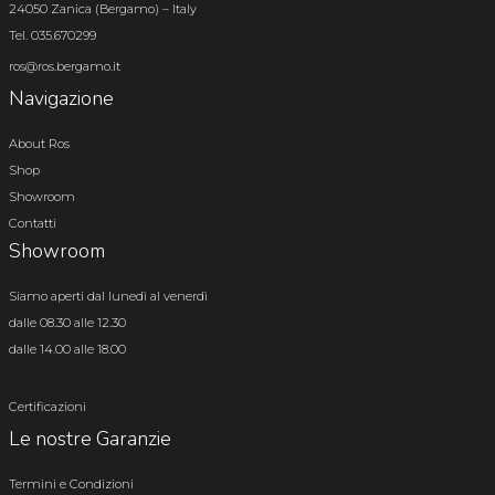
24050 Zanica (Bergamo) – Italy
Tel. 035.670299
ros@ros.bergamo.it
Navigazione
About Ros
Shop
Showroom
Contatti
Showroom
Siamo aperti dal lunedì al venerdì
dalle 08.30 alle 12.30
dalle 14.00 alle 18.00
Certificazioni
Le nostre Garanzie
Termini e Condizioni