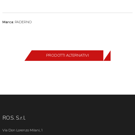
Marca:
PADERNO
PRODOTTI ALTERNATIVI
RO.S. S.r.l.
Via Don Lorenzo Milani, 1