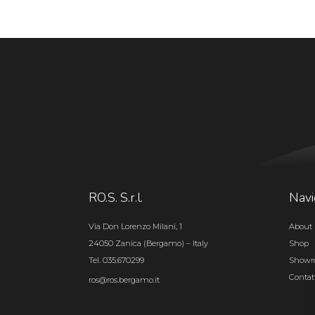
RO.S. S.r.l.
Navi
Via Don Lorenzo Milani, 1
About 
24050 Zanica (Bergamo) – Italy
Shop
Tel. 035.670299
Show
Contat
ros@ros.bergamo.it