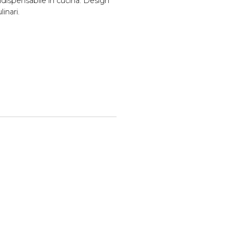
ndispensabile in cucina. Design
linari.