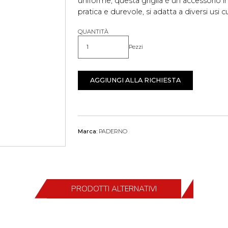
uniforme, questa griglia è un accessorio i
pratica e durevole, si adatta a diversi usi cu
QUANTITÀ
Pezzi
Quantità
AGGIUNGI ALLA RICHIESTA
Marca:
PADERNO
PRODOTTI ALTERNATIVI