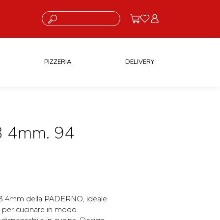
Cosa stai cercando?
PIZZERIA
DELIVERY
3 4mm. 94
e MS3 4mm della PADERNO, ideale
ta per cucinare in modo