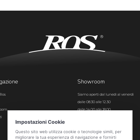
gazione
Showroom
Ros
Siamo aperti dal lunedì al venerdì
dalle 08.30 alle 12.30
room
dalle 14.00 alle 18.00
ti
Certificazioni