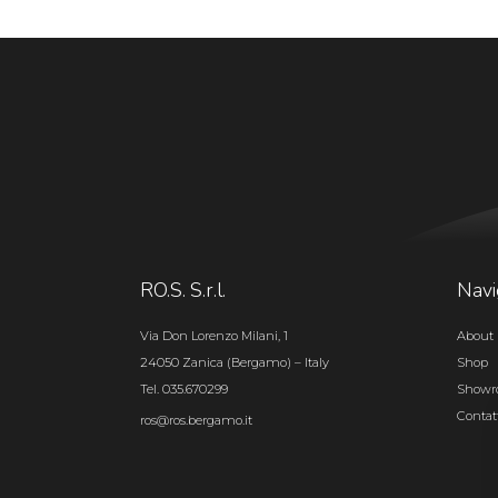
RO.S. S.r.l.
Navi
Via Don Lorenzo Milani, 1
About 
24050 Zanica (Bergamo) – Italy
Shop
Tel. 035.670299
Show
Contat
ros@ros.bergamo.it