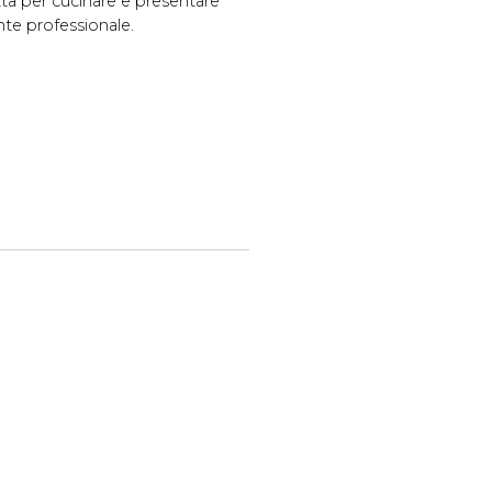
etta per cucinare e presentare
nte professionale.