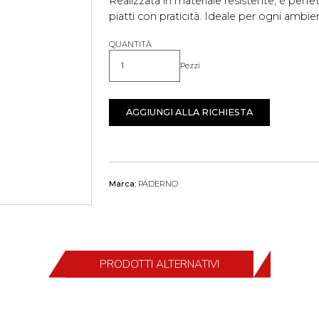
Realizzata in materiale resistente, è perf
piatti con praticità. Ideale per ogni ambie
QUANTITÀ
Pezzi
Quantità
AGGIUNGI ALLA RICHIESTA
Marca:
PADERNO
PRODOTTI ALTERNATIVI