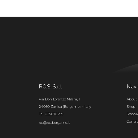
RO.S. S.r.l.
Navi
Via Don Lorenzo Milani, 1
About 
24050 Zanica (Bergamo) – Italy
Shop
Tel. 035.670299
Show
Contat
ros@ros.bergamo.it