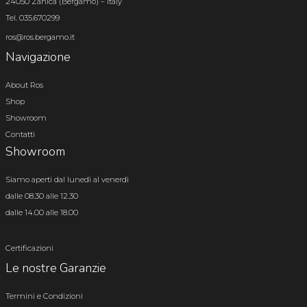
24050 Zanica (Bergamo) – Italy
Tel. 035.670299
ros@ros.bergamo.it
Navigazione
About Ros
Shop
Showroom
Contatti
Showroom
Siamo aperti dal lunedì al venerdì
dalle 08.30 alle 12.30
dalle 14.00 alle 18.00
Certificazioni
Le nostre Garanzie
Termini e Condizioni