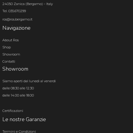
24050 Zanica (Bergamo) – Italy
Tel. 035.670299
ros@ros.bergamo.it
Navigazione
About Ros
Shop
Showroom
Contatti
Showroom
Siamo aperti dal lunedì al venerdì
dalle 08.30 alle 12.30
dalle 14.00 alle 18.00
Certificazioni
Le nostre Garanzie
Termini e Condizioni