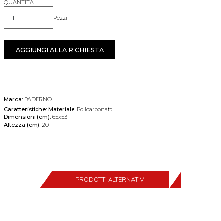
QUANTITÀ
Pezzi
Quantità
AGGIUNGI ALLA RICHIESTA
Marca:
PADERNO
Caratteristiche:
Materiale:
Policarbonato
Dimensioni (cm):
65x53
Altezza (cm):
20
PRODOTTI ALTERNATIVI