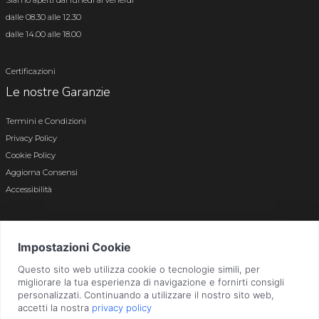
Siamo aperti dal lunedì al venerdì
dalle 08.30 alle 12.30
dalle 14.00 alle 18.00
Certificazioni
Le nostre Garanzie
Termini e Condizioni
Privacy Policy
Cookie Policy
Aggiorna Consensi
Accessibilità
© 2026 Tutti i diritti riservati · P.iva e c.f. 01496180165 · Iscr. registro imprese di
Bergamo n. 01496180165 · Capitale Sociale i.v. € 800.000,00