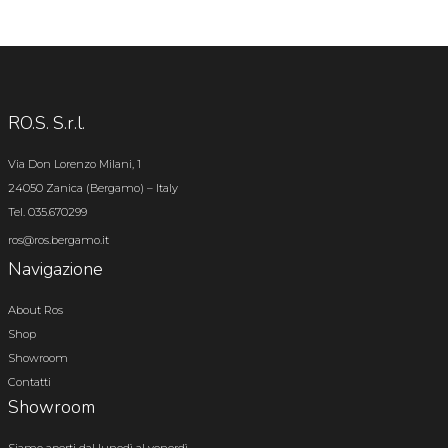
RO.S. S.r.l.
Via Don Lorenzo Milani, 1
24050 Zanica (Bergamo) – Italy
Tel. 035.670299
ros@ros.bergamo.it
Navigazione
About Ros
Shop
Showroom
Contatti
Showroom