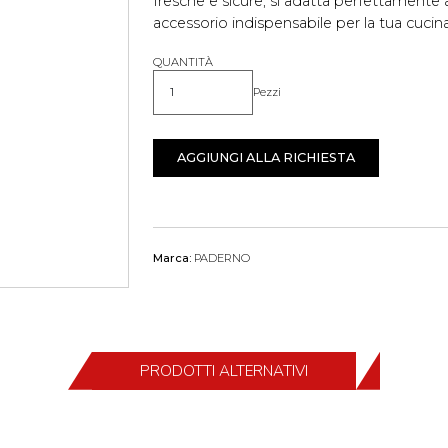
fresche e sicure, si adatta perfettamente a
accessorio indispensabile per la tua cucin
QUANTITÀ
Pezzi
Quantità
AGGIUNGI ALLA RICHIESTA
Marca:
PADERNO
PRODOTTI ALTERNATIVI