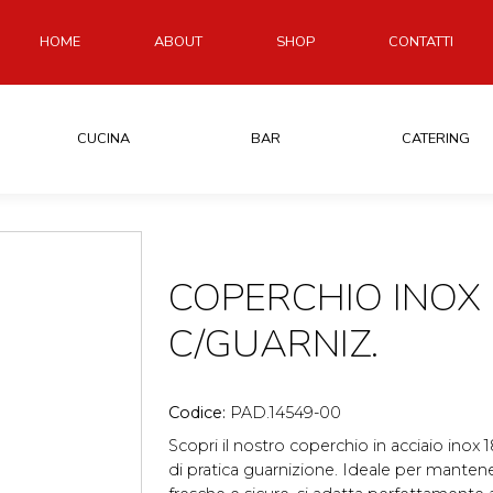
HOME
ABOUT
SHOP
CONTATTI
CUCINA
BAR
CATERING
COPERCHIO INOX 
C/GUARNIZ.
Codice:
PAD.14549-00
Scopri il nostro coperchio in acciaio inox
di pratica guarnizione. Ideale per manten