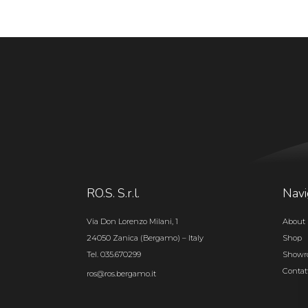
RO.S. S.r.l.
Navi
Via Don Lorenzo Milani, 1
About 
24050 Zanica (Bergamo) – Italy
Shop
Tel. 035.670299
Show
Contat
ros@ros.bergamo.it