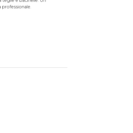
 teglie e bacinelle. Un
a professionale.