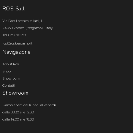
RO.S. S.r.l.
Via Don Lorenzo Milani, 1
24050 Zanica (Bergamo) – Italy
Tel. 035.670299
ros@ros.bergamo.it
Navigazione
About Ros
Shop
Showroom
Contatti
Showroom
Siamo aperti dal lunedì al venerdì
dalle 08.30 alle 12.30
dalle 14.00 alle 18.00