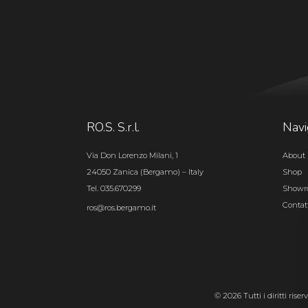
RO.S. S.r.l.
Navi
Via Don Lorenzo Milani, 1
About 
24050 Zanica (Bergamo) – Italy
Shop
Tel. 035.670299
Show
Contat
ros@ros.bergamo.it
© 2026 Tutti i diritti rise