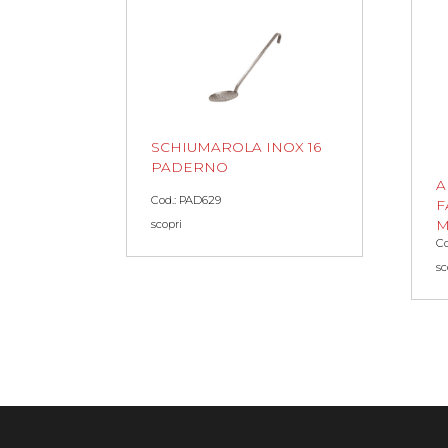
SCHIUMAROLA INOX 16
PADERNO
A
Cod.: PAD629
F
M
scopri
Co
sc