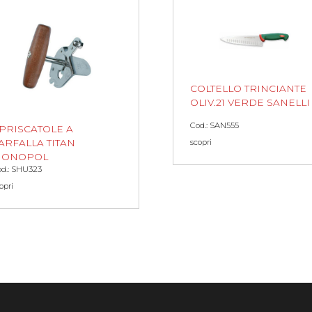
COLTELLO TRINCIANTE
OLIV.21 VERDE SANELLI
Cod.: SAN555
PRISCATOLE A
ARFALLA TITAN
scopri
ONOPOL
d.: SHU323
opri