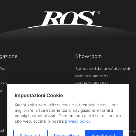
gazione
Showroom
Ros
Siamo aperti dal lunedì al venerdì
dalle 08.30 alle 12.30
room
dalle 14.00 alle 18.00
ti
Certificazioni
rvati · P.iva e c.f. 01496180165 · Iscr. registro imprese di Bergamo n. 01496180165 · Capita