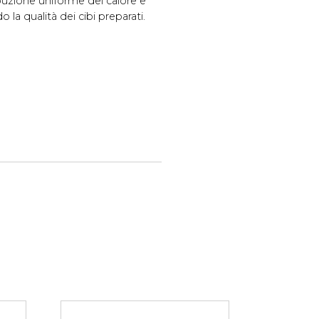
ibuzione uniforme del calore e
 la qualità dei cibi preparati.