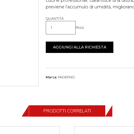
cucine professionali. Garantisce una distr
previene l'accumulo di umidità, migliorando
QUANTITÀ
Pezzi
Quantità
AGGIUNGI ALLA RICHIESTA
Marca:
PADERNO
PRODOTTI CORRELATI