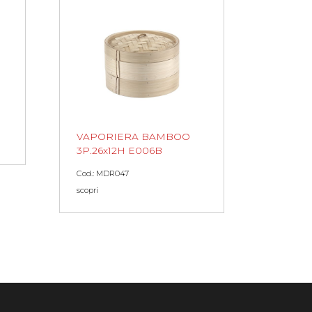
VAPORIERA BAMBOO
3P.26x12H E006B
Cod.: MDR047
scopri