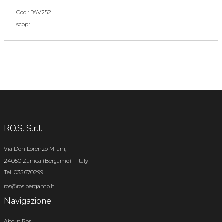
Cod.: PAV252
scopri
RO.S. S.r.l.
Via Don Lorenzo Milani, 1
24050 Zanica (Bergamo) – Italy
Tel. 035.670299
ros@ros.bergamo.it
Navigazione
About Ros