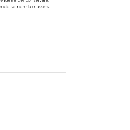
a è ideale per conservare,
antendo sempre la massima