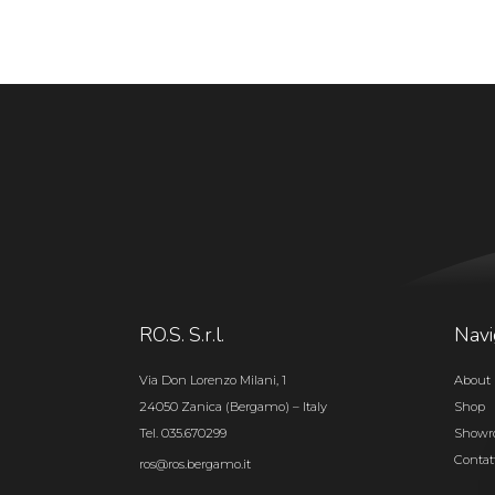
RO.S. S.r.l.
Navi
Via Don Lorenzo Milani, 1
About 
24050 Zanica (Bergamo) – Italy
Shop
Tel. 035.670299
Show
Contat
ros@ros.bergamo.it