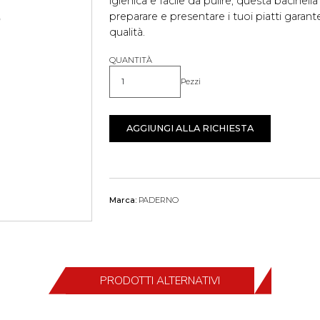
igienica e facile da pulire, questa bacinell
preparare e presentare i tuoi piatti gar
qualità.
QUANTITÀ
Pezzi
Quantità
AGGIUNGI ALLA RICHIESTA
Marca:
PADERNO
PRODOTTI ALTERNATIVI